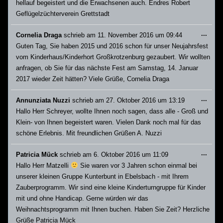
hellauf begeistert und die Erwachsenen auch. Endres Robert
Geflügelzüchterverein Grettstadt
Dies
...
Cornelia Draga
schrieb am
11. November 2016
um
09:44
Meta
Guten Tag, Sie haben 2015 und 2016 schon für unser Neujahrsfest
ein-/
vom Kinderhaus/Kinderhort Großkrotzenburg gezaubert. Wir wollten
anfragen, ob Sie für das nächste Fest am Samstag, 14. Januar
2017 wieder Zeit hätten? Viele Grüße, Cornelia Draga
Dies
...
Annunziata Nuzzi
schrieb am
27. Oktober 2016
um
13:19
Meta
Hallo Herr Schreyer, wollte Ihnen noch sagen, dass alle - Groß und
ein-/
Klein- von Ihnen begeistert waren. Vielen Dank noch mal für das
schöne Erlebnis. Mit freundlichen Grüßen A. Nuzzi
Dies
...
Patricia Mück
schrieb am
6. Oktober 2016
um
11:09
Meta
Hallo Herr Matzelli
Sie waren vor 3 Jahren schon einmal bei
ein-/
unserer kleinen Gruppe Kunterbunt in Ebelsbach - mit Ihrem
Zauberprogramm. Wir sind eine kleine Kinderturngruppe für Kinder
mit und ohne Handicap. Gerne würden wir das
Weihnachtsprogramm mit Ihnen buchen. Haben Sie Zeit? Herzliche
Grüße Patricia Mück