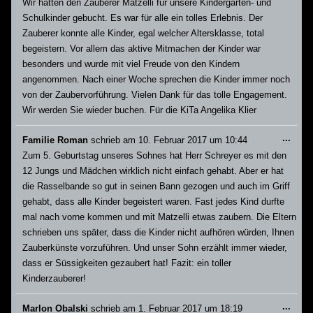
Wir hatten den Zauberer Matzelli für unsere Kindergarten- und
ein-/
Schulkinder gebucht. Es war für alle ein tolles Erlebnis. Der
Zauberer konnte alle Kinder, egal welcher Altersklasse, total
begeistern. Vor allem das aktive Mitmachen der Kinder war
besonders und wurde mit viel Freude von den Kindern
angenommen. Nach einer Woche sprechen die Kinder immer noch
von der Zaubervorführung. Vielen Dank für das tolle Engagement.
Wir werden Sie wieder buchen. Für die KiTa Angelika Klier
Dies
...
Familie Roman
schrieb am
10. Februar 2017
um
10:44
Meta
Zum 5. Geburtstag unseres Sohnes hat Herr Schreyer es mit den
ein-/
12 Jungs und Mädchen wirklich nicht einfach gehabt. Aber er hat
die Rasselbande so gut in seinen Bann gezogen und auch im Griff
gehabt, dass alle Kinder begeistert waren. Fast jedes Kind durfte
mal nach vorne kommen und mit Matzelli etwas zaubern. Die Eltern
schrieben uns später, dass die Kinder nicht aufhören würden, Ihnen
Zauberkünste vorzuführen. Und unser Sohn erzählt immer wieder,
dass er Süssigkeiten gezaubert hat! Fazit: ein toller
Kinderzauberer!
Dies
...
Marlon Obalski
schrieb am
1. Februar 2017
um
18:19