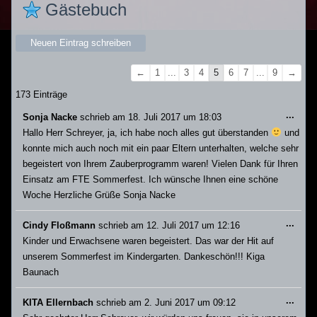
Gästebuch
Navigation
←
1
...
3
4
5
6
7
...
9
→
der
173 Einträge
Gästebuchliste
Dies
...
Sonja Nacke
schrieb am
18. Juli 2017
um
18:03
Meta
Hallo Herr Schreyer, ja, ich habe noch alles gut überstanden
und
ein-/
konnte mich auch noch mit ein paar Eltern unterhalten, welche sehr
begeistert von Ihrem Zauberprogramm waren! Vielen Dank für Ihren
Einsatz am FTE Sommerfest. Ich wünsche Ihnen eine schöne
Woche Herzliche Grüße Sonja Nacke
Dies
...
Cindy Floßmann
schrieb am
12. Juli 2017
um
12:16
Meta
Kinder und Erwachsene waren begeistert. Das war der Hit auf
ein-/
unserem Sommerfest im Kindergarten. Dankeschön!!! Kiga
Baunach
Dies
...
KITA Ellernbach
schrieb am
2. Juni 2017
um
09:12
Meta