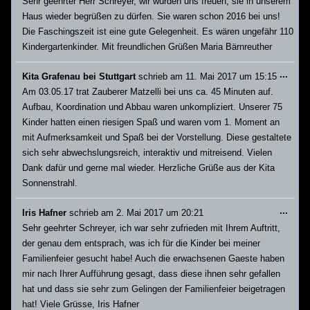
Sehr geehrter Herr Schreyer, wir würden uns freuen, sie in unserem
ein-/
Haus wieder begrüßen zu dürfen. Sie waren schon 2016 bei uns!
Die Faschingszeit ist eine gute Gelegenheit. Es wären ungefähr 110
Kindergartenkinder. Mit freundlichen Grüßen Maria Bärnreuther
Dies
...
Kita Grafenau bei Stuttgart
schrieb am
11. Mai 2017
um
15:15
Meta
Am 03.05.17 trat Zauberer Matzelli bei uns ca. 45 Minuten auf.
ein-/
Aufbau, Koordination und Abbau waren unkompliziert. Unserer 75
Kinder hatten einen riesigen Spaß und waren vom 1. Moment an
mit Aufmerksamkeit und Spaß bei der Vorstellung. Diese gestaltete
sich sehr abwechslungsreich, interaktiv und mitreisend. Vielen
Dank dafür und gerne mal wieder. Herzliche Grüße aus der Kita
Sonnenstrahl.
Dies
...
Iris Hafner
schrieb am
2. Mai 2017
um
20:21
Meta
Sehr geehrter Schreyer, ich war sehr zufrieden mit Ihrem Auftritt,
ein-/
der genau dem entsprach, was ich für die Kinder bei meiner
Familienfeier gesucht habe! Auch die erwachsenen Gaeste haben
mir nach Ihrer Aufführung gesagt, dass diese ihnen sehr gefallen
hat und dass sie sehr zum Gelingen der Familienfeier beigetragen
hat! Viele Grüsse, Iris Hafner