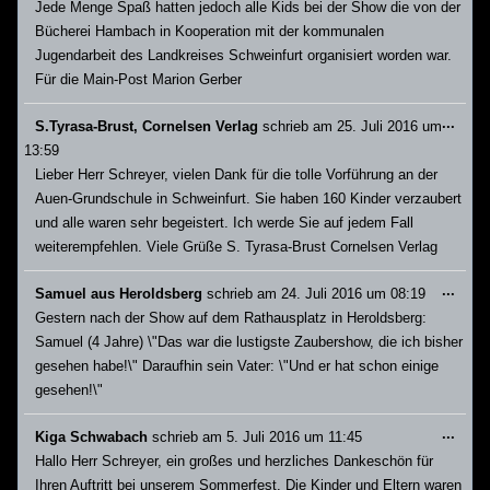
Jede Menge Spaß hatten jedoch alle Kids bei der Show die von der
Bücherei Hambach in Kooperation mit der kommunalen
Jugendarbeit des Landkreises Schweinfurt organisiert worden war.
Für die Main-Post Marion Gerber
Dies
...
S.Tyrasa-Brust, Cornelsen Verlag
schrieb am
25. Juli 2016
um
Meta
13:59
ein-/
Lieber Herr Schreyer, vielen Dank für die tolle Vorführung an der
Auen-Grundschule in Schweinfurt. Sie haben 160 Kinder verzaubert
und alle waren sehr begeistert. Ich werde Sie auf jedem Fall
weiterempfehlen. Viele Grüße S. Tyrasa-Brust Cornelsen Verlag
Dies
...
Samuel aus Heroldsberg
schrieb am
24. Juli 2016
um
08:19
Meta
Gestern nach der Show auf dem Rathausplatz in Heroldsberg:
ein-/
Samuel (4 Jahre) \"Das war die lustigste Zaubershow, die ich bisher
gesehen habe!\" Daraufhin sein Vater: \"Und er hat schon einige
gesehen!\"
Dies
...
Kiga Schwabach
schrieb am
5. Juli 2016
um
11:45
Meta
Hallo Herr Schreyer, ein großes und herzliches Dankeschön für
ein-/
Ihren Auftritt bei unserem Sommerfest. Die Kinder und Eltern waren