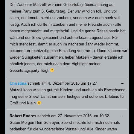
Meta
Der Zauberer Matzelli war eine Geburtstagsüberraschung auf
ein-/
meiner Party zum 6. Geburtstag. Der war wirklich toll. Und vor
allem, der konnte nicht nur zaubern, sondern war auch noch voll
lustig. Auch ich durfte mitzaubern und meine Freunde auch - alle
haben mitgemacht und mitgelacht! Und die ganze Rasselbande hat
während der Show gespannt und aufmerksam zugeschaut. Für
mich steht fest, damit er auch im nächsten Jahr wieder kommt,
bekommt er rechtzeitig eine Einladung von mir :-). Dann zaubern wir
wieder Süßigkeiten zusammen, lieber Matzelli - davon erzähle ich
nämlich jedem, der mich nach dem Hightlight meiner
Geburtstagsparty fragt
Dies
...
Christina
schrieb am
4. Dezember 2016
um
17:27
Meta
Matzeli kann wirklich gut mit Kindern und auch ich als Erwachsene
ein-/
mag seine Show! Es ist ein sehr lustiges und schönes Erlebnis für
Groß und Klein
Dies
...
Robert Endres
schrieb am
27. November 2016
um
10:32
Meta
Guten Morgen Herr Schreyer, zuerst möchte ich mich nochmals
ein-/
bedanken für die wunderschöne Vorstellung! Alle Kinder waren