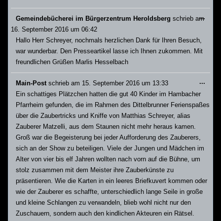
Dies
...
Gemeindebücherei im Bürgerzentrum Heroldsberg
schrieb am
Meta
16. September 2016
um
06:42
ein-/
Hallo Herr Schreyer, nochmals herzlichen Dank für Ihren Besuch,
war wunderbar. Den Presseartikel lasse ich Ihnen zukommen. Mit
freundlichen Grüßen Marlis Hesselbach
Dies
...
Main-Post
schrieb am
15. September 2016
um
13:33
Meta
Ein schattiges Plätzchen hatten die gut 40 Kinder im Hambacher
ein-/
Pfarrheim gefunden, die im Rahmen des Dittelbrunner Ferienspaßes
über die Zaubertricks und Kniffe von Matthias Schreyer, alias
Zauberer Matzelli, aus dem Staunen nicht mehr heraus kamen.
Groß war die Begeisterung bei jeder Aufforderung des Zauberers,
sich an der Show zu beteiligen. Viele der Jungen und Mädchen im
Alter von vier bis elf Jahren wollten nach vorn auf die Bühne, um
stolz zusammen mit dem Meister ihre Zauberkünste zu
präsentieren. Wie die Karten in ein leeres Briefkuvert kommen oder
wie der Zauberer es schaffte, unterschiedlich lange Seile in große
und kleine Schlangen zu verwandeln, blieb wohl nicht nur den
Zuschauern, sondern auch den kindlichen Akteuren ein Rätsel.