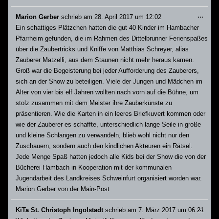
Dies
...
Marion Gerber
schrieb am
28. April 2017
um
12:02
Meta
Ein schattiges Plätzchen hatten die gut 40 Kinder im Hambacher
ein-/
Pfarrheim gefunden, die im Rahmen des Dittelbrunner Ferienspaßes
über die Zaubertricks und Kniffe von Matthias Schreyer, alias
Zauberer Matzelli, aus dem Staunen nicht mehr heraus kamen.
Groß war die Begeisterung bei jeder Aufforderung des Zauberers,
sich an der Show zu beteiligen. Viele der Jungen und Mädchen im
Alter von vier bis elf Jahren wollten nach vorn auf die Bühne, um
stolz zusammen mit dem Meister ihre Zauberkünste zu
präsentieren. Wie die Karten in ein leeres Briefkuvert kommen oder
wie der Zauberer es schaffte, unterschiedlich lange Seile in große
und kleine Schlangen zu verwandeln, blieb wohl nicht nur den
Zuschauern, sondern auch den kindlichen Akteuren ein Rätsel.
Jede Menge Spaß hatten jedoch alle Kids bei der Show die von der
Bücherei Hambach in Kooperation mit der kommunalen
Jugendarbeit des Landkreises Schweinfurt organisiert worden war.
Marion Gerber von der Main-Post
Dies
...
KiTa St. Christoph Ingolstadt
schrieb am
7. März 2017
um
06:21
Meta