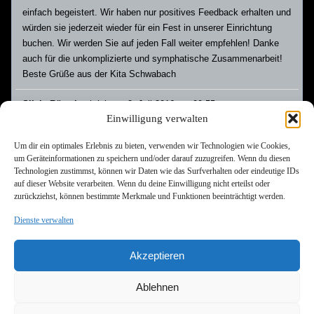
einfach begeistert. Wir haben nur positives Feedback erhalten und
würden sie jederzeit wieder für ein Fest in unserer Einrichtung
buchen. Wir werden Sie auf jeden Fall weiter empfehlen! Danke
auch für die unkomplizierte und symphatische Zusammenarbeit!
Beste Grüße aus der Kita Schwabach
Dies
...
Silvia Rützel
schrieb am
2. Juli 2016
um
09:55
Meta
Einwilligung verwalten
Hallo Matthias, noch mal ganz herzlichen Dank für diesen super
ein-/
schönen Nachmittag von uns allen. Auch den Omis und dem Opa
Um dir ein optimales Erlebnis zu bieten, verwenden wir Technologien wie Cookies,
hat es super gefallen. Den großen und kleinen Kindern hat es super
um Geräteinformationen zu speichern und/oder darauf zuzugreifen. Wenn du diesen
Spass gemacht, das hat man gesehen. Wie schön war das
Technologien zustimmst, können wir Daten wie das Surfverhalten oder eindeutige IDs
anzusehen, jeder wollte mit dir zaubern. Beste Grüße Silvia und
auf dieser Website verarbeiten. Wenn du deine Einwilligung nicht erteilst oder
Rudi
zurückziehst, können bestimmte Merkmale und Funktionen beeinträchtigt werden.
Dienste verwalten
Navigation
←
1
...
3
4
5
6
7
...
9
→
der
Akzeptieren
Gästebuchliste
Copyright © 2026. All Rights Reserved.
Ablehnen
Zauberer Würzburg, Zauberer Frankfurt, Zauberer Nürnberg,
Zauberer Thüringen,