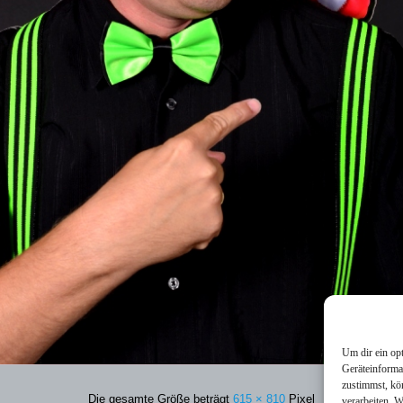
Um dir ein op
Geräteinforma
zustimmst, kö
Die gesamte Größe beträgt
615 × 810
Pixel
verarbeiten. 