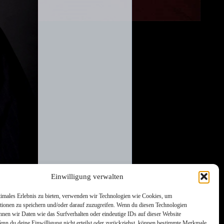
Einwilligung verwalten
timales Erlebnis zu bieten, verwenden wir Technologien wie Cookies, um
tionen zu speichern und/oder darauf zuzugreifen. Wenn du diesen Technologien
nnen wir Daten wie das Surfverhalten oder eindeutige IDs auf dieser Website
Wenn du deine Einwilligung nicht erteilst oder zurückziehst, können bestimmte Merkmale